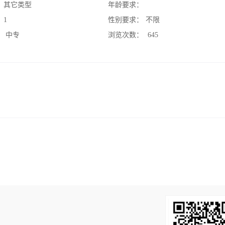
：
其它类型
年龄要求：
：
1
性别要求：
不限
：
中专
浏览次数：
645